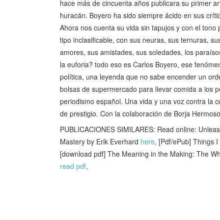
hace más de cincuenta años publicara su primer art
huracán. Boyero ha sido siempre ácido en sus crític
Ahora nos cuenta su vida sin tapujos y con el tono p
tipo inclasificable, con sus neuras, sus ternuras, 
amores, sus amistades, sus soledades, los paraísos a
la euforia? todo eso es Carlos Boyero, ese fenóme
política, una leyenda que no sabe encender un ord
bolsas de supermercado para llevar comida a los p
periodismo español. Una vida y una voz contra la co
de prestigio. Con la colaboración de Borja Hermos
PUBLICACIONES SIMILARES: Read online: Unleash 
Mastery by Erik Everhard
here
, [Pdf/ePub] Things
[download pdf] The Meaning in the Making: The 
read pdf
,