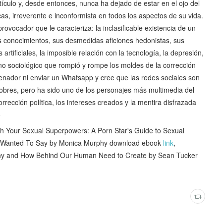
ículo y, desde entonces, nunca ha dejado de estar en el ojo del
as, irreverente e inconformista en todos los aspectos de su vida.
rovocador que le caracteriza: la inclasificable existencia de un
sus conocimientos, sus desmedidas aficiones hedonistas, sus
rtificiales, la imposible relación con la tecnología, la depresión,
no sociológico que rompió y rompe los moldes de la corrección
enador ni enviar un Whatsapp y cree que las redes sociales son
obres, pero ha sido uno de los personajes más multimedia del
rrección política, los intereses creados y la mentira disfrazada
o
Your Sexual Superpowers: A Porn Star's Guide to Sexual
 I Wanted To Say by Monica Murphy download ebook
link
,
Why and How Behind Our Human Need to Create by Sean Tucker