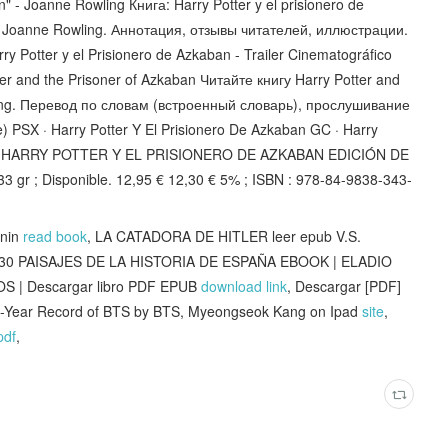
" - Joanne Rowling Книга: Harry Potter y el prisionero de
: Joanne Rowling. Аннотация, отзывы читателей, иллюстрации.
rry Potter y el Prisionero de Azkaban - Trailer Cinematográfico
ter and the Prisoner of Azkaban Читайте книгу Harry Potter and
wling. Перевод по словам (встроенный словарь), прослушивание
 PSX · Harry Potter Y El Prisionero De Azkaban GC · Harry
 HARRY POTTER Y EL PRISIONERO DE AZKABAN EDICIÓN DE
3 gr ; Disponible. 12,95 € 12,30 € 5% ; ISBN : 978-84-9838-343-
onin
read book
, LA CATADORA DE HITLER leer epub V.S.
 30 PAISAJES DE LA HISTORIA DE ESPAÑA EBOOK | ELADIO
| Descargar libro PDF EPUB
download link
, Descargar [PDF]
10-Year Record of BTS by BTS, Myeongseok Kang on Ipad
site
,
pdf
,