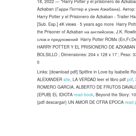
18, 2022 — "Harry Potter y el prisionero de Azkaban
Azkaban (Гарри Поттер и узник Азкабана). Автор
Harry Potter y el Prisionero de Azkaban - Trailer Ha
[Sub. Esp.] 4K views · 5 years ago more Harry Pot
the Prisoner of Azkaban на английском, J.K. Ro
слов и предложений Harry Potter ROMs (En,Fr,De)
HARRY POTTER Y EL PRISIONERO DE AZKABAN
BOLSILLO ; Dimensiones: 204 x 128 x 17 ; Peso: 33
0
Links: [download pdf] Spitfire in Love by Isabelle R
ALEXANDER
site
, LA VERDAD leer el libro pdf
pdf
,
ROMERO GARCIA, ALBERTO DE FRUTOS DAVALOS 
{EPUB} EL IDIOTA
read book
, Beyond the Story: 
{pdf descargar} UN AMOR DE OTRA EPOCA
read 