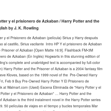
ter y el prisionero de Azkaban / Harry Potter and the
ish by J. K. Rowling
ter y el Prisionero de Azkaban (película) Sirius y Harry después
o al castillo, Sirius vacilante Intro HP Y el prisionero de Azkaban
he Prisoner of Azkaban [Open Matte 16:9]. Flashback FM•3M
onero de Azkaban (En Inglés) Hogwarts in this stunning edition of
ling's complete and unabridged text is accompanied by full-color
ilm) Harry Potter and the Prisoner of Azkaban is a 2004 fantasy film
Steve Kloves, based on the 1999 novel of the Pre-Owned Harry
 Fri, Feb 9 Buy Pre-Owned Harry Potter Y El Prisionero de
k at Walmart.com (Used) Escena Eliminada de "Harry Potter y el
Potter y el Prisionero de Azkaban" … Harry Potter and the
 Azkaban is the third instalment novel in the Harry Potter series
1999. 50 películas de viajes en el tiempo y bucles temporales Mar